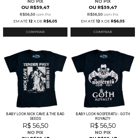
NO PIX
NO PIX
OU
OU
R$59,47
R$59,47
R$56,50
com
Pix
R$56,50
com
Pix
EM ATÉ
12
X DE
R$6,05
EM ATÉ
12
X DE
R$6,05
COMPRAR
COMPRAR
BABY LOOK NICK CAVE & THE BAD
BABY LOOK NOSFERATU - GOTH
SEEDS
ROYALTY
R$ 56,50
R$ 56,50
NO PIX
NO PIX