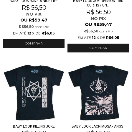
BABY LOOK HAVE A NICE LIFE
BABY LOOK JOY DIVISION - IAN
CURTIS / UN...
R$ 56,50
R$ 56,50
NO PIX
NO PIX
OU
R$59,47
OU
R$59,47
R$56,50
com
Pix
R$56,50
com
Pix
EM ATÉ
12
X DE
R$6,05
EM ATÉ
12
X DE
R$6,05
COMPRAR
COMPRAR
BABY LOOK KILLING JOKE
BABY LOOK LACRIMOSA - ANGST