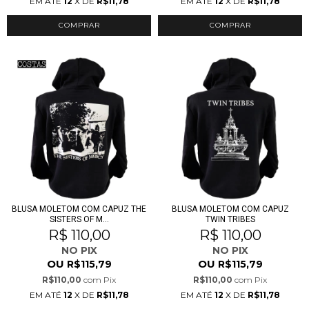
EM ATÉ
12
X DE
R$11,78
EM ATÉ
12
X DE
R$11,78
COMPRAR
COMPRAR
BLUSA MOLETOM COM CAPUZ THE
BLUSA MOLETOM COM CAPUZ
SISTERS OF M...
TWIN TRIBES
R$ 110,00
R$ 110,00
NO PIX
NO PIX
OU
OU
R$115,79
R$115,79
R$110,00
com
Pix
R$110,00
com
Pix
EM ATÉ
12
X DE
R$11,78
EM ATÉ
12
X DE
R$11,78