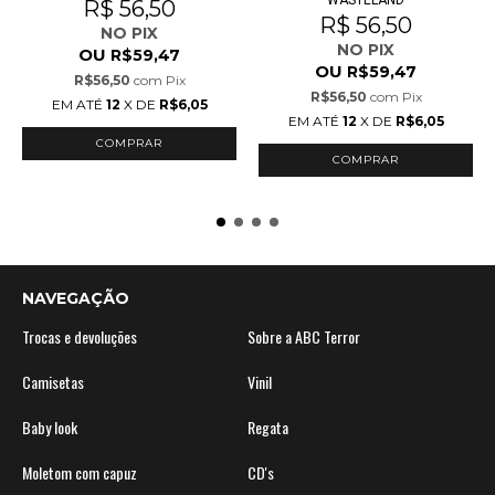
R$ 56,50
R$ 56,50
NO PIX
NO PIX
OU
R$59,47
OU
R$59,47
R$56,50
com
Pix
R$56,50
com
Pix
EM ATÉ
12
X DE
R$6,05
EM ATÉ
12
X DE
R$6,05
COMPRAR
COMPRAR
NAVEGAÇÃO
Trocas e devoluções
Sobre a ABC Terror
Camisetas
Vinil
Baby look
Regata
Moletom com capuz
CD's