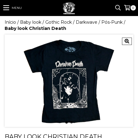
MENU
0
Início
/
Baby look
/
Gothic Rock / Darkwave / Pós-Punk
/
Baby look Christian Death
BABY LOOK CHRISTIAN DEATH