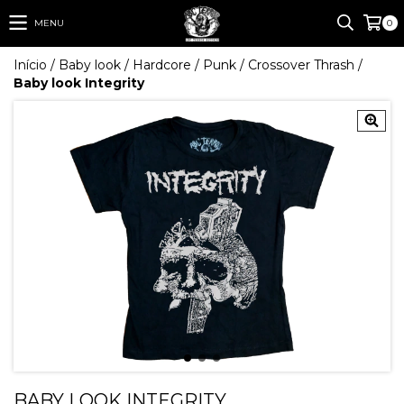
MENU
0
Início
/
Baby look
/
Hardcore / Punk / Crossover Thrash
/
Baby look Integrity
BABY LOOK INTEGRITY