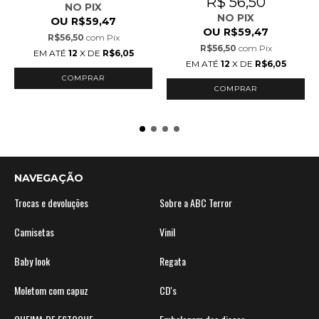
R$ 56,50
NO PIX
NO PIX
OU
R$59,47
OU
R$59,47
R$56,50
com
Pix
R$56,50
com
Pix
EM ATÉ
12
X DE
R$6,05
EM ATÉ
12
X DE
R$6,05
COMPRAR
COMPRAR
NAVEGAÇÃO
Trocas e devoluções
Sobre a ABC Terror
Camisetas
Vinil
Baby look
Regata
Moletom com capuz
CD's