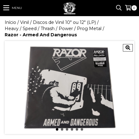
MENU
0
Início
/
Vinil
/
Discos de Vinil 10" ou 12" (LP)
/
Heavy / Speed / Thrash / Power / Prog Metal
/
Razor - Armed And Dangerous