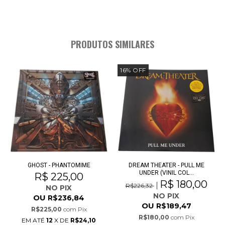
PRODUTOS SIMILARES
16
%
OFF
GHOST - PHANTOMIME
DREAM THEATER - PULL ME
UNDER (VINIL COL...
R$ 225,00
R$ 180,00
R$226,32
NO PIX
NO PIX
OU
R$236,84
OU
R$189,47
R$225,00
com
Pix
R$180,00
com
Pix
EM ATÉ
12
X DE
R$24,10