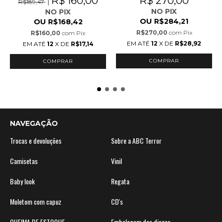
R$ 160,00
R$ 270,00
R$189,47
NO PIX
NO PIX
OU
OU
R$284,21
R$168,42
R$270,00
com
Pix
R$160,00
com
Pix
EM ATÉ
12
X DE
R$28,92
EM ATÉ
12
X DE
R$17,14
NAVEGAÇÃO
Trocas e devoluções
Sobre a ABC Terror
Camisetas
Vinil
Baby look
Regata
Moletom com capuz
CD's
QUEIMA DE ESTOQUE
Embalagem dos discos